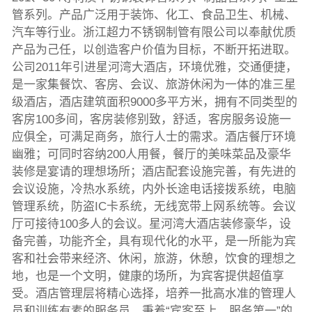
管系列。产品广泛用于装饰、化工、食品卫生、机械、
汽车等行业。浙江超力不锈钢制管有限公司以奉献优质
产品为己任，以创造客户价值为目标，不断开拓进取。
公司2011年引进星河湾大酒店，环境优雅，交通便捷，
是一家集餐饮、客房、会议、旅游休闲为一体的准三星
级酒店，酒店建筑面积9000多平方米，拥有不同类型的
客房100多间，客房装修别致，舒适，客房服务设施一
应俱全，可满足商务，旅行人士的需求。酒店餐厅环境
幽雅；可同时容纳200人用餐，餐厅的美味菜品及豪华
装修是宴请的理想场所；酒店配套设施完善，有先进的
会议设施，冷热水系统，内外长途电话接拨系统，电脑
管理系统，防盗IC卡系统，无线宽带上网系统等。会议
厅可接待100多人的会议。星河湾大酒店装修豪华，设
备完善，功能齐全，具有现代化的水平，是一所能为宾
客和社会带来经济、休闲，旅游，休憩，饮食的理想之
地，也是一个文明，健康的场所，为宾客提供超值享
受。酒店管理层将精心选择，培养一批高水准的管理人
员和训练有素的服务员，秉着“宾客至上，服务第一”的